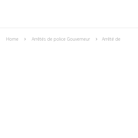
Home
Arrêtés de police Gouverneur
Arrêté de
police du 11/02/2021 – Mesures complémentaires
Arrêtés de police Gouverneur
Covid-19
ARRÊTÉ DE POLICE DU 11/02/2021 – MESURES
COMPLÉMENTAIRES
11/02/2021