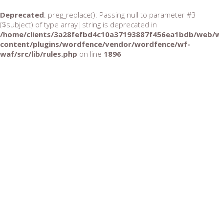
Deprecated
: preg_replace(): Passing null to parameter #3
($subject) of type array|string is deprecated in
/home/clients/3a28fefbd4c10a37193887f456ea1bdb/web/
content/plugins/wordfence/vendor/wordfence/wf-
waf/src/lib/rules.php
on line
1896