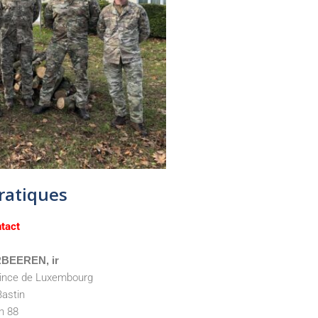
ratiques
tact
RBEEREN, ir
vince de Luxembourg
Bastin
n 88