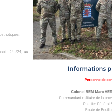
patriotiques.
nable 24h/24, au
Informations p
Personne de con
Colonel BEM Marc VE
Commandant militaire de la pro
Quartier Général 
Route de Bouillo