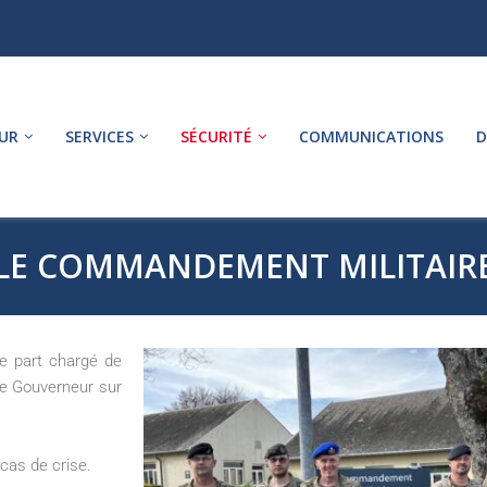
UR
SERVICES
SÉCURITÉ
COMMUNICATIONS
D
LE COMMANDEMENT MILITAIR
e part chargé de
 le Gouverneur sur
 cas de crise.