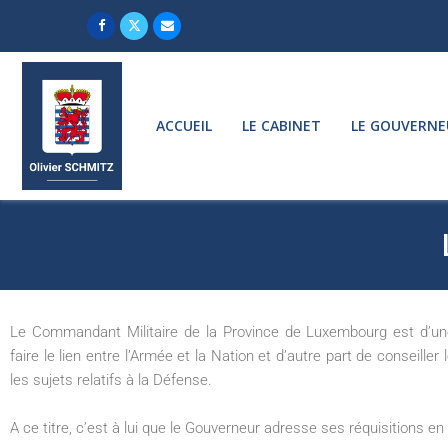
ACCUEIL
LE CABINET
LE GOUVERNE
Le Commandant Militaire de la Province de Luxembourg est d’un
faire le lien entre l’Armée et la Nation et d’autre part de conseiller
les sujets relatifs à la Défense.
A ce titre, c’est à lui que le Gouverneur adresse ses réquisitions en