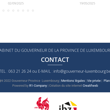
02/09/2025
19/05/2025
ABINET DU GOUVERNEUR DE LA PROVINCE DE LUXEMBOU
CONTACT
TEL : 063 21 26 24 ou E-MAIL : info@gouverneur-luxembourg.b
ght 2022 Gouverneur Province Luxembourg |
Mentions légales
|
Vie privée
|
Plan
Powered by
R1-Company
| Création du site internet
Creatifweb