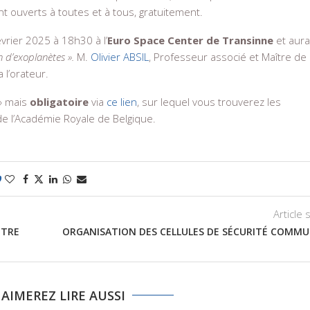
t ouverts à toutes et à tous, gratuitement.
vrier 2025 à 18h30 à l’
Euro Space Center de Transinne
et aura
on d’exoplanètes ».
M.
Olivier ABSIL
, Professeur associé et Maître de
 l’orateur.
» mais
obligatoire
via
ce lien
, sur lequel vous trouverez les
 de l’Académie Royale de Belgique.
0
Article 
NTRE
ORGANISATION DES CELLULES DE SÉCURITÉ COMM
AIMEREZ LIRE AUSSI