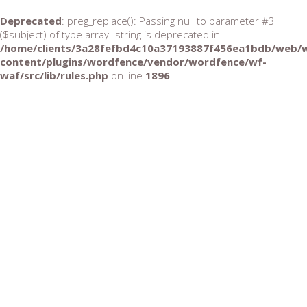
Deprecated
: preg_replace(): Passing null to parameter #3
($subject) of type array|string is deprecated in
/home/clients/3a28fefbd4c10a37193887f456ea1bdb/web/
content/plugins/wordfence/vendor/wordfence/wf-
waf/src/lib/rules.php
on line
1896