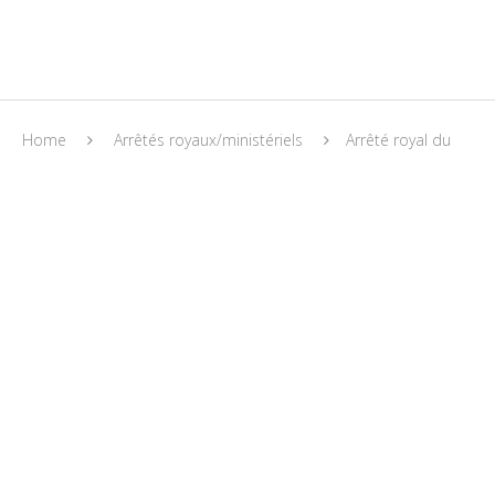
Home
Arrêtés royaux/ministériels
Arrêté royal du
28/10/2021 – Loi pandémie
Arrêtés royaux/ministériels
Covid-19
ARRÊTÉ ROYAL DU 28/10/2021 – LOI
PANDÉMIE
28/10/2021