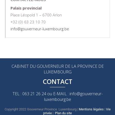
Palais provincial
Place Léopold 1 – 6700 Arlon
+32 (0) 63 23 10 70
info@gouverneur-luxembourg.be
CABINET DU GOUVERNEUR DE LA PROVINCE DE
LUXEMBOURG
CONTACT
TEL : 063 21 26 24 ou E-MAIL : info@gouverneur-
luxembourg.be
Copyright 2022 Gouverneur Province Luxembourg |
Mentions légales
|
Vie
privée
|
Plan du site