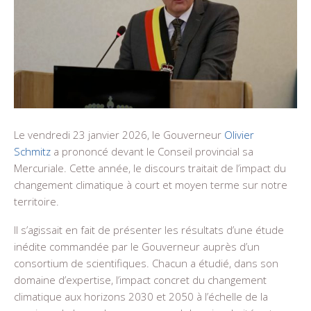
Le vendredi 23 janvier 2026, le Gouverneur
Olivier
Schmitz
a prononcé devant le Conseil provincial sa
Mercuriale. Cette année, le discours traitait de l’impact du
changement climatique à court et moyen terme sur notre
territoire.
Il s’agissait en fait de présenter les résultats d’une étude
inédite commandée par le Gouverneur auprès d’un
consortium de scientifiques. Chacun a étudié, dans son
domaine d’expertise, l’impact concret du changement
climatique aux horizons 2030 et 2050 à l’échelle de la