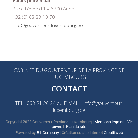
Palais provincial
Place Léopold 1 – 6700 Arlon
+32 (0) 63 23 10 70
info@gouverneur-luxembourg.be
CABINET DU GOUVERNEUR DE LA PROVINCE DE
LUXEMBOURG
CONTACT
TEL : 063 21 26 24 ou E-MAIL : info@gouverneur-
luxembourg.be
Copyright 2022 Gouverneur Province Luxembourg |
Mentions légales
|
Vie
privée
|
Plan du site
Powered by
R1-Company
| Création du site internet
Creatifweb