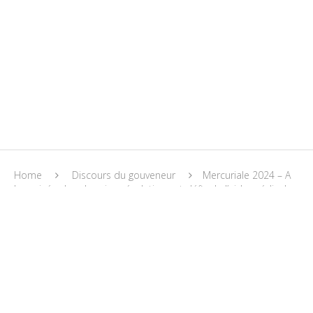
Home
Discours du gouveneur
Mercuriale 2024 – A
la croisée des chemins : évolutions et défis de l’aide médicale
urgente en province de Luxembourg
Discours du gouveneur
MERCURIALE 2024 – A LA CROISÉE DES
CHEMINS : ÉVOLUTIONS ET DÉFIS DE L’AIDE
MÉDICALE URGENTE EN PROVINCE DE
LUXEMBOURG