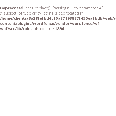
Deprecated
: preg_replace(): Passing null to parameter #3
($subject) of type array|string is deprecated in
/home/clients/3a28fefbd4c10a37193887f456ea1bdb/web/
content/plugins/wordfence/vendor/wordfence/wf-
waf/src/lib/rules.php
on line
1896