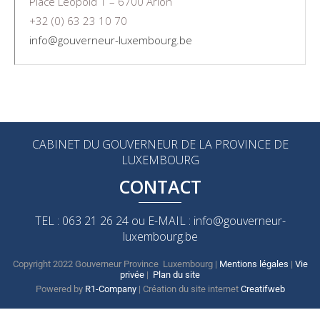
Place Léopold 1 – 6700 Arlon
+32 (0) 63 23 10 70
info@gouverneur-luxembourg.be
CABINET DU GOUVERNEUR DE LA PROVINCE DE
LUXEMBOURG
CONTACT
TEL : 063 21 26 24 ou E-MAIL : info@gouverneur-
luxembourg.be
Copyright 2022 Gouverneur Province Luxembourg |
Mentions légales
|
Vie
privée
|
Plan du site
Powered by
R1-Company
| Création du site internet
Creatifweb