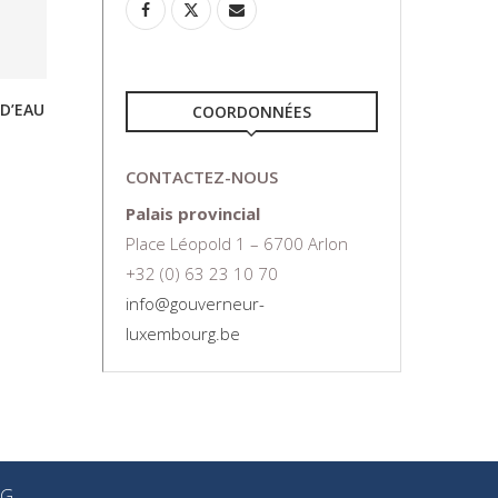
 D’EAU
INFORMATION À LA POPULATION SUR
RISQUE D’I
COORDONNÉES
LE PPUI DE...
30/11/2018
CONTACTEZ-NOUS
Palais provincial
Place Léopold 1 – 6700 Arlon
+32 (0) 63 23 10 70
info@gouverneur-
luxembourg.be
RG